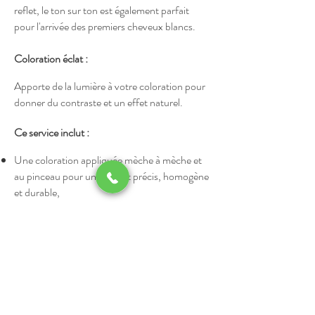
reflet, le ton sur ton est également parfait
pour l'arrivée des premiers cheveux blancs.
Coloration éclat :
Apporte de la lumière à votre coloration pour
donner du contraste et un effet naturel.
Ce service inclut :
Une coloration appliquée mèche à mèche et
au pinceau pour un résultat précis, homogène
et durable,
Un shampooing spécifique, adapté à la nature
de vos cheveux,
Un soin nourrissant,
Un coiffage soigné qui apporte volume et
brillance à vos cheveux.