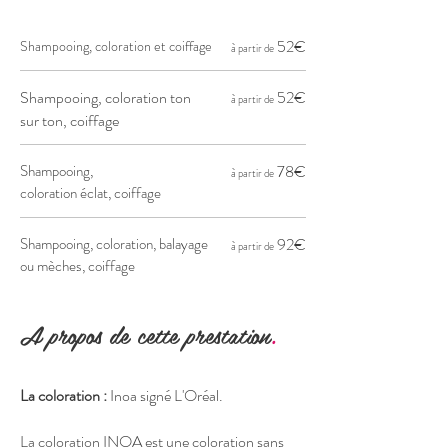
52
€
Shampooing, coloration et coiffage
à partir de
Shampooing, coloration ton
52
€
à partir de
sur ton, coiffage
Shampooing,
78
€
à partir de
coloration éclat, coiffage
Shampooing, coloration, balayage
92
€
à partir de
ou mèches, coiffage
A propos de cette prestation
.
La coloration :
Inoa signé L'Oréal.
La coloration INOA est une coloration sans